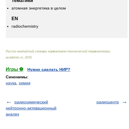
Тематики
атомная энергетика в целом
EN
radiochemistry
Русско-английский словарь нормативно-технической терминологии
.
academic.ru
.
2015
.
Игры ⚽
Нужно сделать НИР?
Синонимы
:
наука
,
химия
радиохимический
радиоцентр
нейтронно-активационный
анализ